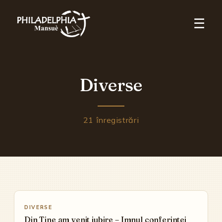
☰
Diverse
21
înregistrări
▶
DIVERSE
Din Tine am venit iubire – Imnul conferintei